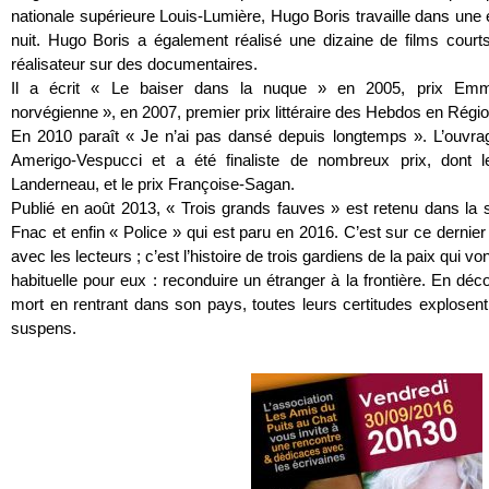
nationale supérieure Louis-Lumière, Hugo Boris travaille dans une é
nuit. Hugo Boris a également réalisé une dizaine de films court
réalisateur sur des documentaires.
Il a écrit « Le baiser dans la nuque » en 2005, prix Emma
norvégienne », en 2007, premier prix littéraire des Hebdos en Régio
En 2010 paraît « Je n’ai pas dansé depuis longtemps ». L’ouvra
Amerigo-Vespucci et a été finaliste de nombreux prix, dont l
Landerneau, et le prix Françoise-Sagan.
Publié en août 2013, « Trois grands fauves » est retenu dans la s
Fnac et enfin « Police » qui est paru en 2016. C’est sur ce dernie
avec les lecteurs ; c’est l’histoire de trois gardiens de la paix qui v
habituelle pour eux : reconduire un étranger à la frontière. En d
mort en rentrant dans son pays, toutes leurs certitudes explosen
suspens.