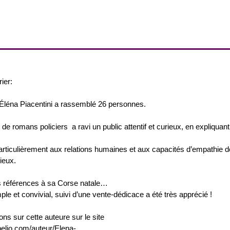
ier:
 Éléna Piacentini a rassemblé 26 personnes.
se de romans policiers a ravi un public attentif et curieux, en expliqua
particulièrement aux relations humaines et aux capacités d’empathie d
ieux.
s références à sa Corse natale…
e et convivial, suivi d’une vente-dédicace a été très apprécié !
ons sur cette auteure sur le site
elio.com/auteur/Elena-